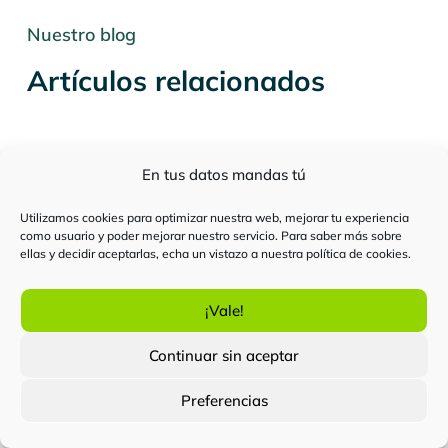
Nuestro blog
Artículos relacionados
En tus datos mandas tú
Certificados Digitales
Persona física
Utilizamos cookies para optimizar nuestra web, mejorar tu experiencia
como usuario y poder mejorar nuestro servicio. Para saber más sobre
ellas y decidir aceptarlas, echa un vistazo a nuestra
política de cookies
.
Certificado software, en la nube o en
tarjeta: ¿cuál necesitas para tus
trámites con la Administración?
¡Vale!
Continuar sin aceptar
Índice de contenidos
Preferencias