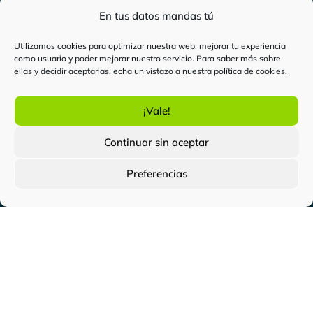
En tus datos mandas tú
Para qué sirve
Cómo renovar un certificado
Utilizamos cookies para optimizar nuestra web, mejorar tu experiencia
Qué es un certificado digital
como usuario y poder mejorar nuestro servicio. Para saber más sobre
ellas y decidir aceptarlas, echa un vistazo a nuestra
política de cookies
.
Certificado digital de ciudadano
¡Vale!
Te ayudamos
Continuar sin aceptar
Contacto
Preguntas frecuentes
Preferencias
Blog
“
BEWOR TECH SL
ha sido beneficiaria del Fondo
Europeo de Desarrollo Regional cuyo objetivo es
mejorar el uso y la calidad de las tecnologías de la
información y de las comunicaciones y el acceso a las
mismas y gracias al que ha desarrollado material
promocional audiovisual, elaboración de catálogos
digitales y presencia web a través de página propia,