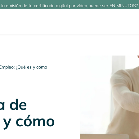
 la emisión de tu certificado digital por vídeo puede ser EN MINUTOS? 
 Empleo: ¿Qué es y cómo
a de
 y cómo