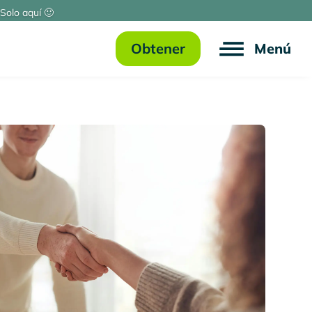
Solo aquí 🙂
Obtener
Menú