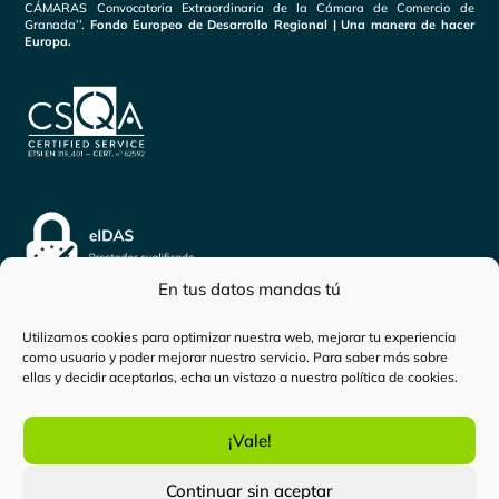
CÁMARAS Convocatoria Extraordinaria de la Cámara de Comercio de
Granada’’.
Fondo Europeo de Desarrollo Regional | Una manera de hacer
Europa.
En tus datos mandas tú
Utilizamos cookies para optimizar nuestra web, mejorar tu experiencia
como usuario y poder mejorar nuestro servicio. Para saber más sobre
Inicio
-
Persona física
-
Cómo hacer la Declaración de
ellas y decidir aceptarlas, echa un vistazo a nuestra
política de cookies
.
la Renta sin clave ni referencia
¡Vale!
certificadoelectronico.es
es una marca de
Bewor Tech
Continuar sin aceptar