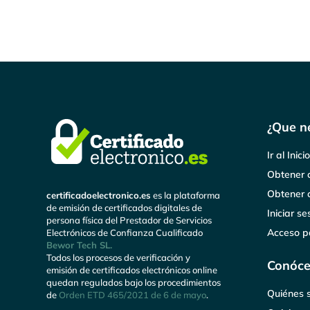
¿Que n
Ir al Inici
Obtener c
Obtener c
certificadoelectronico.es
es la plataforma
de emisión de certificados digitales de
Iniciar se
persona física del Prestador de Servicios
Acceso p
Electrónicos de Confianza Cualificado
Bewor Tech SL.
Todos los procesos de verificación y
Conóc
emisión de certificados electrónicos online
quedan regulados bajo los procedimientos
Quiénes 
de
Orden ETD 465/2021 de 6 de mayo
.