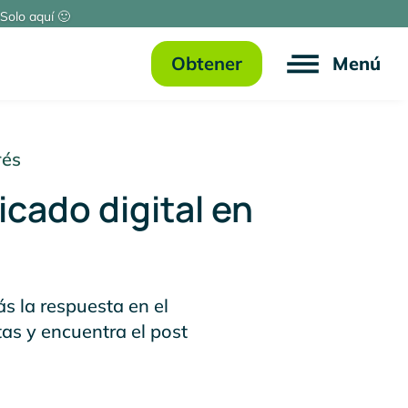
Solo aquí 🙂
Obtener
Menú
rés
icado digital en
ás la respuesta en el
tas y encuentra el post