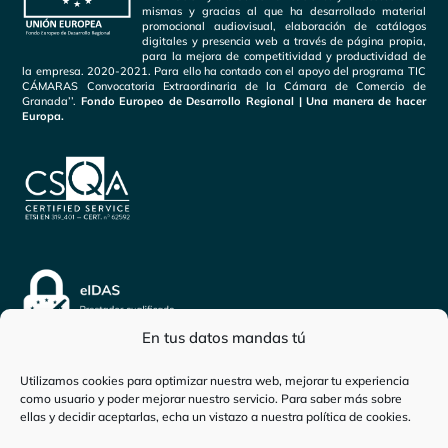
mismas y gracias al que ha desarrollado material
promocional audiovisual, elaboración de catálogos
digitales y presencia web a través de página propia,
para la mejora de competitividad y productividad de
la empresa. 2020-2021. Para ello ha contado con el apoyo del programa TIC
CÁMARAS Convocatoria Extraordinaria de la Cámara de Comercio de
Granada’’.
Fondo Europeo de Desarrollo Regional | Una manera de hacer
Europa.
En tus datos mandas tú
Utilizamos cookies para optimizar nuestra web, mejorar tu experiencia
como usuario y poder mejorar nuestro servicio. Para saber más sobre
Inicio
-
Persona física
-
Ayuda de 200 euros para
ellas y decidir aceptarlas, echa un vistazo a nuestra
política de cookies
.
alimentación: Cómo solicitarla