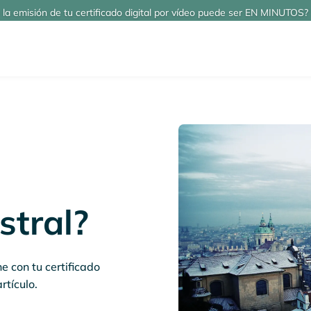
 la emisión de tu certificado digital por vídeo puede ser EN MINUTOS? 
stral?
e con tu certificado
rtículo.