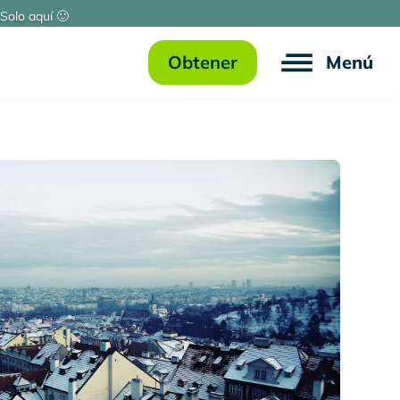
Solo aquí 🙂
Obtener
Menú