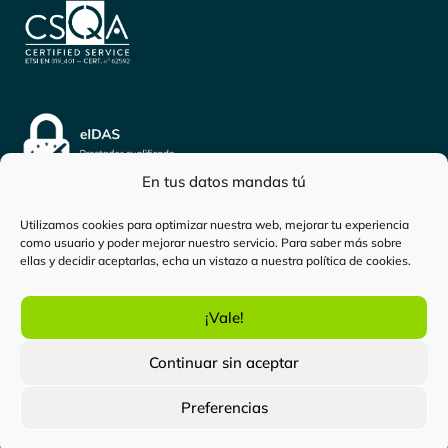
En tus datos mandas tú
Utilizamos cookies para optimizar nuestra web, mejorar tu experiencia
como usuario y poder mejorar nuestro servicio. Para saber más sobre
Inicio
-
Persona física
-
Deducción por cónyuge con
ellas y decidir aceptarlas, echa un vistazo a nuestra
política de cookies
.
discapacidad a cargo
¡Vale!
certificadoelectronico.es
es una marca de
Bewor Tech
Continuar sin aceptar
SL.
Todos los derechos reservados. Copyright © 2024.
Preferencias