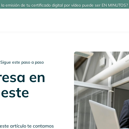
 la emisión de tu certificado digital por vídeo puede ser EN MINUTOS? 
 Sigue este paso a paso
resa en
 este
 este artículo te contamos