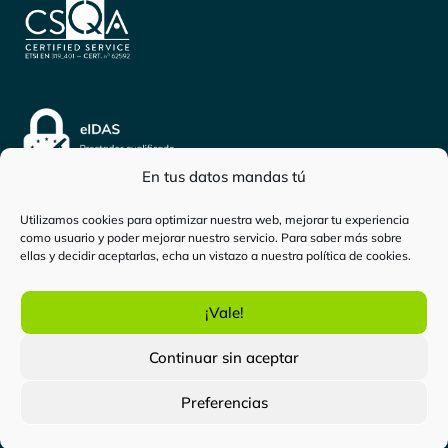
En tus datos mandas tú
Utilizamos cookies para optimizar nuestra web, mejorar tu experiencia
como usuario y poder mejorar nuestro servicio. Para saber más sobre
Inicio
-
Persona física
-
¿Cómo obtener mi título
ellas y decidir aceptarlas, echa un vistazo a nuestra
política de cookies
.
universitario digital?
¡Vale!
certificadoelectronico.es
es una marca de
Bewor Tech
Continuar sin aceptar
SL.
Todos los derechos reservados. Copyright © 2024.
Preferencias