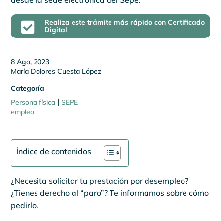
desde la sede electrónica del Sepe.
Realiza este trámite más rápido con Certificado

Digital
8 Ago, 2023
María Dolores Cuesta López
Categoría
|
Persona física
SEPE
empleo
Índice de contenidos
¿Necesita solicitar tu prestación por desempleo?
¿Tienes derecho al “paro”? Te informamos sobre cómo
pedirlo.