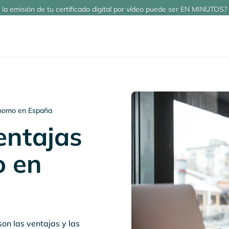
 la emisión de tu certificado digital por vídeo puede ser EN MINUTOS? 
ónomo en España
entajas
o en
on las ventajas y las