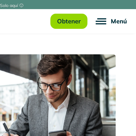
Solo aquí 🙂
Obtener
Menú