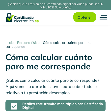
¿Sabías que la emisión de tu certificado digital por vídeo puede ser EN
MINUTOS? Solo aquí 🙂
Obtener
Inicio
-
Persona física
-
Cómo calcular cuánto paro me
corresponde
Cómo calcular cuánto
paro me corresponde
¿Sabes cómo calcular cuánto paro te corresponde?
Aquí vamos a darte las claves para saber todo lo
relativo a tu prestación desempleo.
Realiza este trámite más rápido con Certificado

Digital