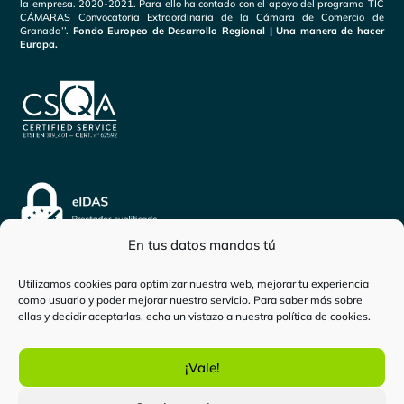
la empresa. 2020-2021. Para ello ha contado con el apoyo del programa TIC
CÁMARAS Convocatoria Extraordinaria de la Cámara de Comercio de
Granada’’.
Fondo Europeo de Desarrollo Regional | Una manera de hacer
Europa.
En tus datos mandas tú
Utilizamos cookies para optimizar nuestra web, mejorar tu experiencia
como usuario y poder mejorar nuestro servicio. Para saber más sobre
Inicio
-
Persona física
-
Cómo calcular cuánto paro me
ellas y decidir aceptarlas, echa un vistazo a nuestra
política de cookies
.
corresponde
¡Vale!