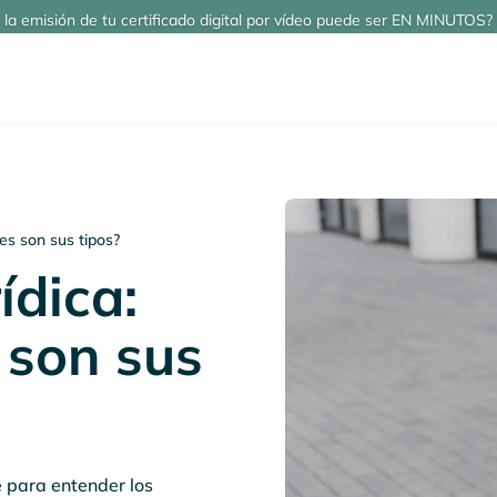
 la emisión de tu certificado digital por vídeo puede ser EN MINUTOS? 
les son sus tipos?
ídica:
 son sus
e para entender los