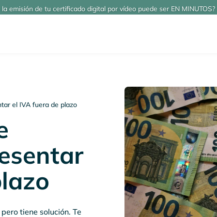
 la emisión de tu certificado digital por vídeo puede ser EN MINUTOS? 
ar el IVA fuera de plazo
e
esentar
plazo
pero tiene solución. Te