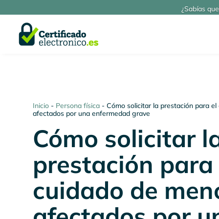
¿Sabías que
Inicio
-
Persona física
-
Cómo solicitar la prestación para e
afectados por una enfermedad grave
Cómo solicitar l
prestación para 
cuidado de men
afectados por u