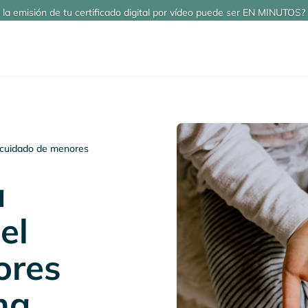
 la emisión de tu certificado digital por vídeo puede ser EN MINUTOS? 
l cuidado de menores
a
el
ores
na