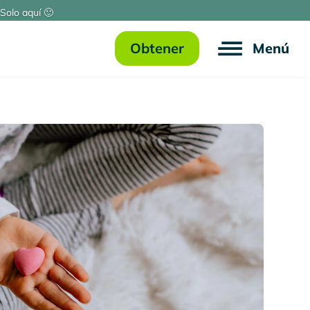
Solo aquí 🙂
Obtener
Menú