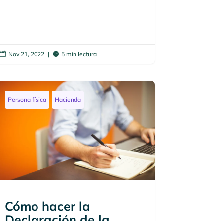
Nov 21, 2022
|
5 min lectura


Persona física
Hacienda
Cómo hacer la
Declaración de la