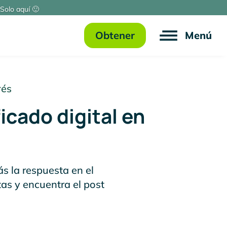
Solo aquí 🙂
Obtener
Menú
rés
icado digital en
ás la respuesta en el
tas y encuentra el post