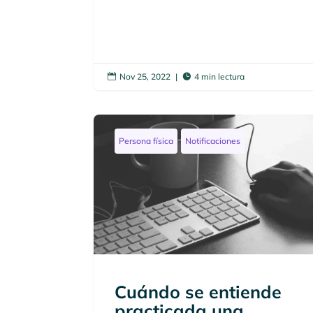
Nov 25, 2022
|
4 min lectura


Persona física
Notificaciones
Cuándo se entiende
practicada una