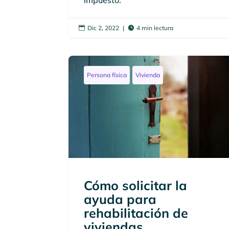
impuesto.
Dic 2, 2022
|
4 min lectura


Persona física
Vivienda
Cómo solicitar la
ayuda para
rehabilitación de
viviendas