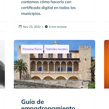
contamos cómo hacerlo con
certificado digital en todos los
municipios.
Nov 23, 2022
|
4 min lectura


Persona física
Trámites locales
Guía de
empadronamiento