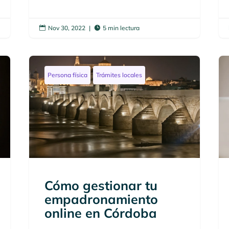
Nov 30, 2022
|
5 min lectura


Persona física
Trámites locales
Cómo gestionar tu
empadronamiento
online en Córdoba